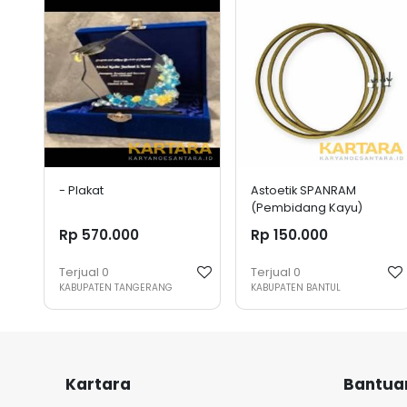
- Plakat
Astoetik SPANRAM
(Pembidang Kayu)
Rp 570.000
Rp 150.000
Terjual
0
Terjual
0
KABUPATEN TANGERANG
KABUPATEN BANTUL
Kartara
Bantua