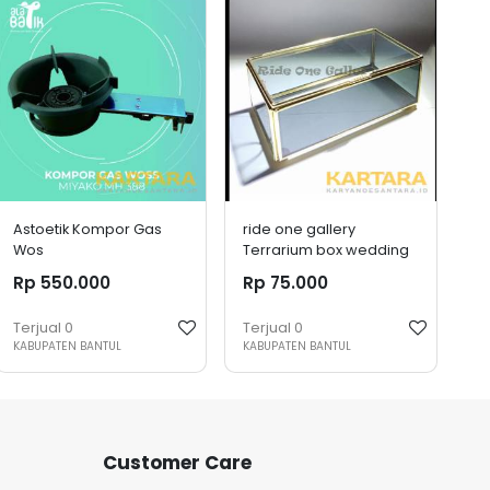
Astoetik Kompor Gas
ride one gallery
Wos
Terrarium box wedding
hantaran perhiasan
Rp 550.000
Rp 75.000
seserahan alas cermin,
sisi hitam, atas bening
Terjual
0
Terjual
0
KABUPATEN BANTUL
KABUPATEN BANTUL
Customer Care