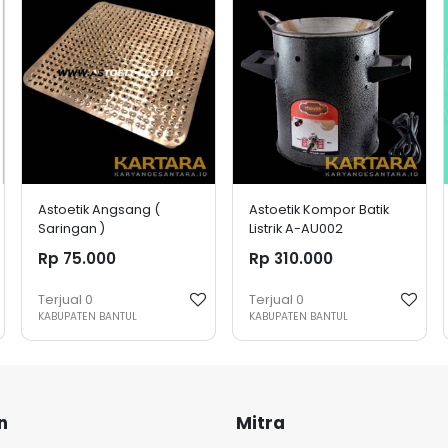
Astoetik Angsang (
Astoetik Kompor Batik
Saringan )
Listrik A-AU002
Rp 75.000
Rp 310.000
Terjual
0
Terjual
0
KABUPATEN BANTUL
KABUPATEN BANTUL
n
Mitra