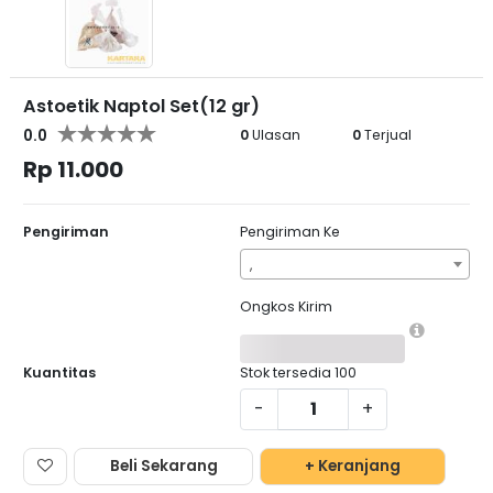
Astoetik Naptol Set(12 gr)
0.0
0
Ulasan
0
Terjual
Rp 11.000
Pengiriman
Pengiriman Ke
,
Ongkos Kirim
Kuantitas
Stok tersedia
100
-
+
Beli Sekarang
+ Keranjang