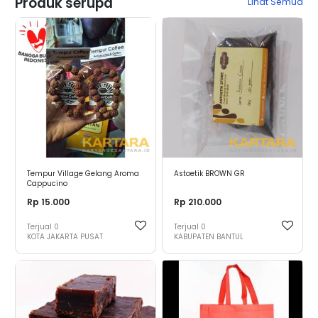
Produk serupa
Lihat Semua
Tempur Village Gelang Aroma
Astoetik BROWN GR
Cappucino
Rp 15.000
Rp 210.000
Terjual
0
Terjual
0
KOTA JAKARTA PUSAT
KABUPATEN BANTUL