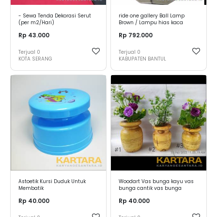
- Sewa Tenda Dekorasi Serut
ride one gallery Ball Lamp
(per m2/Hari)
Brown / Lampu hias kaca
desain Bola dengan kaca
Rp 43.000
Rp 792.000
coklat " pre order 15 hari"
Terjual
0
Terjual
0
KOTA SERANG
KABUPATEN BANTUL
Astoetik Kursi Duduk Untuk
Woodart Vas bunga kayu vas
Membatik
bunga cantik vas bunga
aesthetic vas bunga unik pas
Rp 40.000
Rp 40.000
bunga murah vas bunga
murah