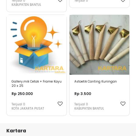
Terjual
0
Terjual
0
KABUPATEN BANTUL
Gallery.mik Cetak + Frame Kayu
Astoetik Canting Kuningan
20 x 25
Rp 250.000
Rp 3.500
Terjual
0
Terjual
0
KOTA JAKARTA PUSAT
KABUPATEN BANTUL
Kartara