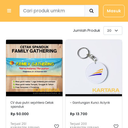
Masuk
Jumlah Produk
CV dua putri sejshtera Cetak
- Gantungan Kunci Aclyrik
spanduk
Rp 50.000
Rp 13.700
Terjual
251
Terjual
200
KABUPATEN SERANG
KABUPATEN SERANG