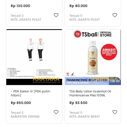
Rp 130.000
Rp 80.000
Terjual
0
Terjual
0
KOTA JAKARTA PUSAT
KOTA JAKARTA PUSAT
- PDH Eselon IV (PDH putih-
TSb Body Lotion Essential Oil
hitam)
Frankincense Pika 100ML
Rp 650.000
Rp 93.500
Terjual
0
Terjual
0
KABUPATEN SERANG
KOTA JAKARTA BARAT