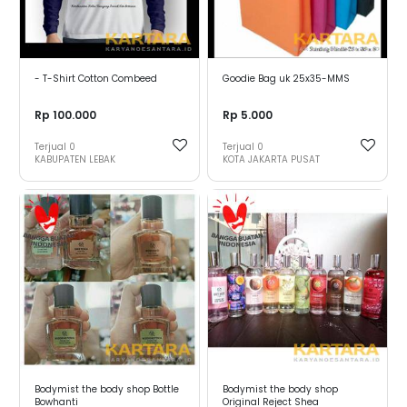
- T-Shirt Cotton Combeed
Goodie Bag uk 25x35-MMS
Rp 100.000
Rp 5.000
Terjual
0
Terjual
0
KABUPATEN LEBAK
KOTA JAKARTA PUSAT
Bodymist the body shop Bottle
Bodymist the body shop
Bowhanti
Original Reject Shea