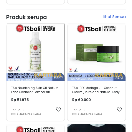
Produk serupa
Lihat Semua
TSb Nourishing Skin Oil Natural
TSb IBEX Moringa J - Coconut
Face Cleanser Pembersih
Cream , Pure and Natural Body
Wajah Alami TSBali -
Care I 45gr
Rp 51.975
Rp 60.000
Nourishing Skin
Terjual
0
Terjual
0
KOTA JAKARTA BARAT
KOTA JAKARTA BARAT