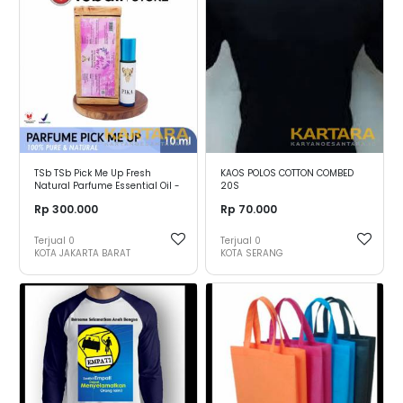
TSb TSb Pick Me Up Fresh
KAOS POLOS COTTON COMBED
Natural Parfume Essential Oil -
20S
Roll On 10ml
Rp 300.000
Rp 70.000
Terjual
0
Terjual
0
KOTA JAKARTA BARAT
KOTA SERANG