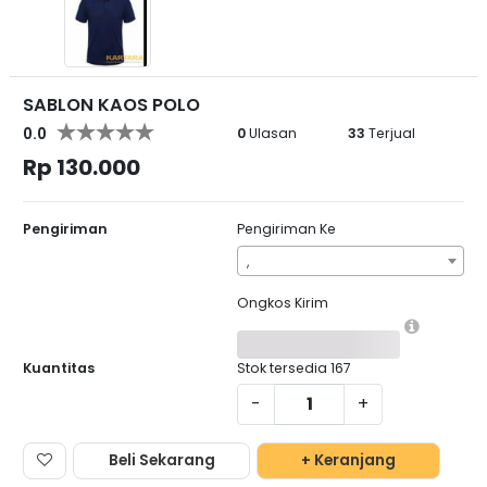
SABLON KAOS POLO
0.0
0
Ulasan
33
Terjual
Rp 130.000
Pengiriman
Pengiriman Ke
,
Ongkos Kirim
Kuantitas
Stok tersedia
167
-
+
Beli Sekarang
+ Keranjang