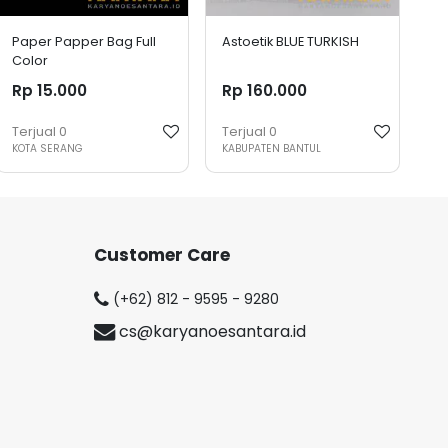
Paper Papper Bag Full
Astoetik BLUE TURKISH
Color
Rp 15.000
Rp 160.000
Terjual
0
Terjual
0
KOTA SERANG
KABUPATEN BANTUL
Customer Care
(+62) 812 - 9595 - 9280
cs@karyanoesantara.id