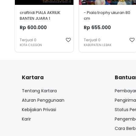
craftridi PIALA AKRILIK
- Piala trophy ukuran 80
BANTEN JUARA 1
cm
Rp 600.000
Rp 655.000
Terjual
0
Terjual
0
KOTA CILEGON
KABUPATEN LEBAK
Kartara
Bantua
Tentang Kartara
Pembaya
Aturan Penggunaan
Pengirim
Kebijakan Privasi
Status P
Karir
Pengemba
Cara Berb