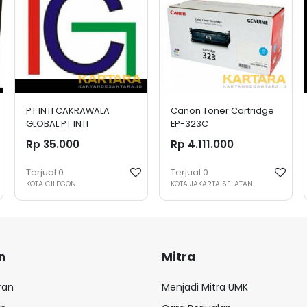
PT INTI CAKRAWALA
Canon Toner Cartridge
GLOBAL PT INTI
EP-323C
CAKRAWALA GLOBAL
Rp 35.000
Rp 4.111.000
Terjual
0
Terjual
0
KOTA CILEGON
KOTA JAKARTA SELATAN
n
Mitra
ran
Menjadi Mitra UMK