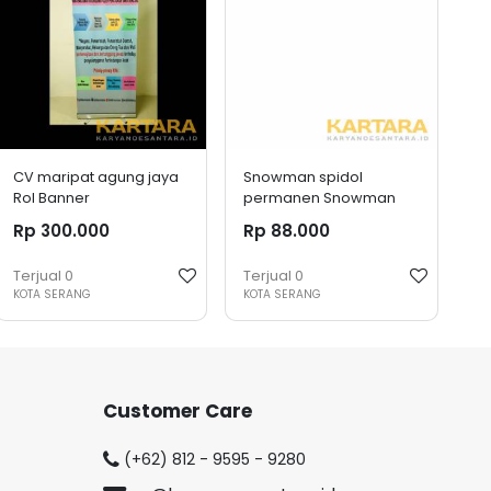
CV maripat agung jaya
Snowman spidol
Rol Banner
permanen Snowman
Marker besar/buah
Rp 300.000
Rp 88.000
Terjual
0
Terjual
0
KOTA SERANG
KOTA SERANG
Customer Care
(+62) 812 - 9595 - 9280