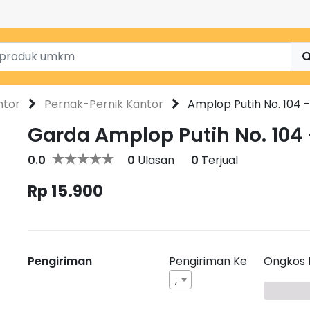
ntor
Pernak-Pernik Kantor
Amplop Putih No. 104 
Garda Amplop Putih No. 104 
0.0
0
Ulasan
0
Terjual
Rp 15.900
Pengiriman
Pengiriman Ke
Ongkos 
,