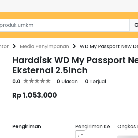
ntor
Media Penyimpanan
WD My Passport New Des
Harddisk WD My Passport Ne
Eksternal 2.5Inch
0.0
0
Ulasan
0
Terjual
Rp 1.053.000
Pengiriman
Pengiriman Ke
Ongkos 
,