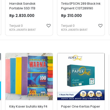
Harrdisk Sandisk
Tinta EPSON 289 Black Ink
Portable SSD 1TB
Pigment C13T289190
Extreme 1050mb/s type
Rp 2.830.000
Rp 310.000
c USB 3.2 1 tb external
Terjual
0
Terjual
0
KOTA JAKARTA BARAT
KOTA JAKARTA BARAT
Kiky Kaver bufallo kiky F4
Paper One Kertas Paper