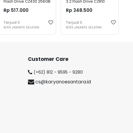
Flash Drive CZ430 256GB
3.2 Flash Drive CZ810
64GB
Rp 517.000
Rp 348.500
Terjual
0
Terjual
0
KOTA JAKARTA SELATAN
KOTA JAKARTA SELATAN
Customer Care
(+62) 812 - 9595 - 9280
cs@karyanoesantara.id