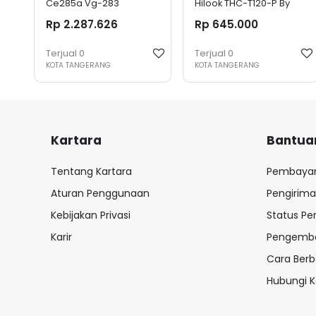
Ce285a Vg-283
Hilook THC-T120-P By
Hikvision 4 in 1 All DVR OK
Rp 2.287.626
Rp 645.000
Terjual
0
Terjual
0
KOTA TANGERANG
KOTA TANGERANG
Kartara
Bantua
Tentang Kartara
Pembaya
Aturan Penggunaan
Pengirim
Kebijakan Privasi
Status P
Karir
Pengemba
Cara Berb
Hubungi 