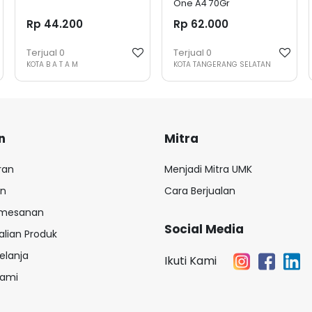
One A4 70Gr
Rp 44.200
Rp 62.000
Terjual
0
Terjual
0
KOTA B A T A M
KOTA TANGERANG SELATAN
n
Mitra
ran
Menjadi Mitra UMK
an
Cara Berjualan
emesanan
Social Media
lian Produk
elanja
Ikuti Kami
Kami