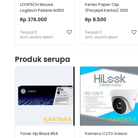
LOGITECH Mouse
Kenko Paper Clip
Logitech Pebble M350
(Penjepit Kertas) 3100
Mouse Wireless
Mix Colour 1box(12pcs)
Rp 376.000
Rp 8.500
Bluetooth
Terjual
0
Terjual
0
KOTA JAKARTA BARAT
KOTA JAKARTA BARAT
Produk serupa
Toner Hp Black 85A
Kamera CCTV indoor