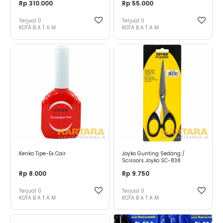
Rp 310.000
Rp 55.000
Terjual
0
Terjual
0
KOTA B A T A M
KOTA B A T A M
Kenko Tipe-Ex Cair
Joyko Gunting Sedang /
Scissors Joyko SC-838
Rp 8.000
Rp 9.750
Terjual
0
Terjual
0
KOTA B A T A M
KOTA B A T A M