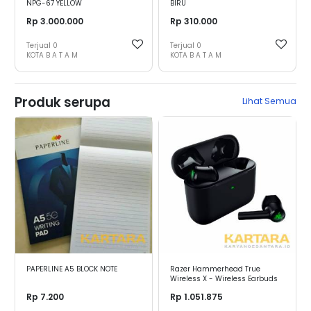
NPG-67 YELLOW
BIRU
Rp 3.000.000
Rp 310.000
Terjual
0
Terjual
0
KOTA B A T A M
KOTA B A T A M
Produk serupa
Lihat Semua
PAPERLINE A5 BLOCK NOTE
Razer Hammerhead True
Wireless X - Wireless Earbuds
Rp 7.200
Rp 1.051.875