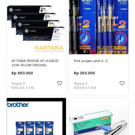
HP TONER PRINTER HP LASERJET
Pilot pulpen pilot G-2
204A YELLOW ORIGINAL
Rp 950.000
Rp 250.000
Terjual
0
Terjual
0
KOTA B A T A M
KOTA B A T A M