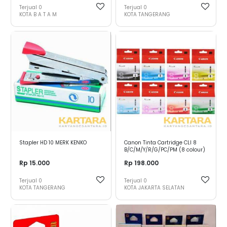
Terjual
0
Terjual
0
KOTA B A T A M
KOTA TANGERANG
Stapler HD 10 MERK KENKO
Canon Tinta Cartridge CLI 8
B/C/M/Y/R/G/PC/PM (8 colour)
Rp 15.000
Rp 198.000
Terjual
0
Terjual
0
KOTA TANGERANG
KOTA JAKARTA SELATAN