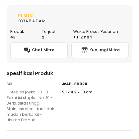
PT MTC
KOTA B A T A M
Produk
Terjual
Waktu Proses Pesanan
43
2
± 1-2 hari
Chat Mitra
Kunjungi Mitra
Spesifikasi Produk
SKU
#AP-SR028
- Steples joyko HD-10 -
9.1 x 4.2 x 1.8 cm
Pakai isi staples No. 10 -
Berkualitas tinggi -
Stainless steel dan tidak
mudah berkarat -
Ukuran Produk