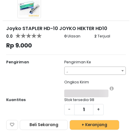
Joyko STAPLER HD-10 JOYKO HEKTER HD10
0.0
0
Ulasan
2
Terjual
Rp 9.000
Pengiriman
Pengiriman Ke
,
Ongkos Kirim
Kuantitas
Stok tersedia
98
-
+
Beli Sekarang
+ Keranjang