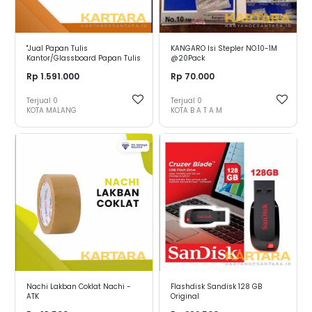
"Jual Papan Tulis
KANGARO Isi Stepler NO.10-1M
Kantor/Glassboard Papan Tulis
@20Pack
Kaca Uk. 120 x 120 cm"
Rp 1.591.000
Rp 70.000
Terjual
0
Terjual
0
KOTA MALANG
KOTA B A T A M
Nachi Lakban Coklat Nachi -
Flashdisk Sandisk 128 GB
ATK
Original