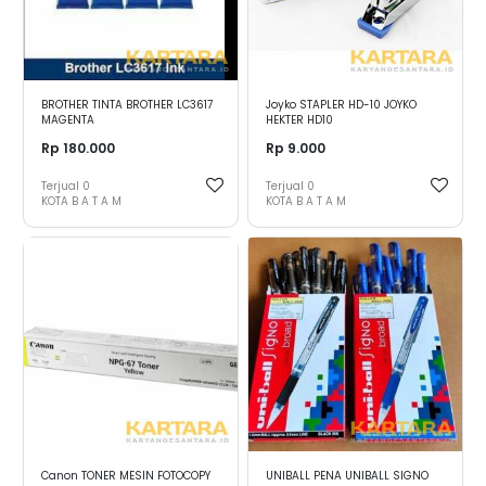
BROTHER TINTA BROTHER LC3617
Joyko STAPLER HD-10 JOYKO
MAGENTA
HEKTER HD10
Rp 180.000
Rp 9.000
Terjual
0
Terjual
0
KOTA B A T A M
KOTA B A T A M
Canon TONER MESIN FOTOCOPY
UNIBALL PENA UNIBALL SIGNO