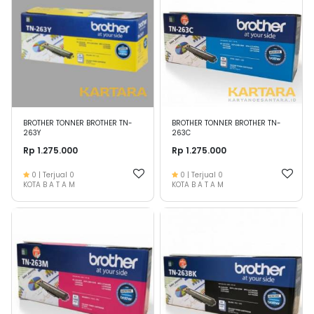
BROTHER TONNER BROTHER TN-
BROTHER TONNER BROTHER TN-
263Y
263C
Rp 1.275.000
Rp 1.275.000
0
| Terjual
0
0
| Terjual
0
KOTA B A T A M
KOTA B A T A M