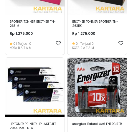
BROTHER TONNER BROTHER TN-
BROTHER TONNER BROTHER TN-
263 M
263BK
Rp 1.275.000
Rp 1.275.000
0
| Terjual
0
0
| Terjual
0
KOTA B A T A M
KOTA B A T A M
HP TONER PRINTER HP LASERJET
energizer Baterai AA6 ENERGIZER
204A MAGENTA