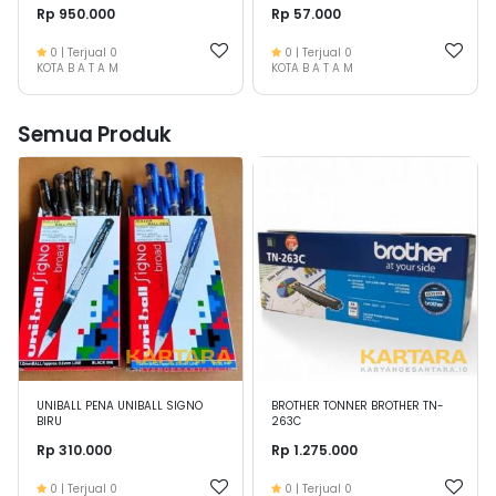
Rp 950.000
Rp 57.000
0
| Terjual
0
0
| Terjual
0
KOTA B A T A M
KOTA B A T A M
Semua Produk
UNIBALL PENA UNIBALL SIGNO
BROTHER TONNER BROTHER TN-
BIRU
263C
Rp 310.000
Rp 1.275.000
0
| Terjual
0
0
| Terjual
0