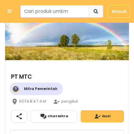
Masuk
PT MTC
Mitra Pemerintah
KOTA B A T A M
pengikut
Chat Mitra
Ikuti