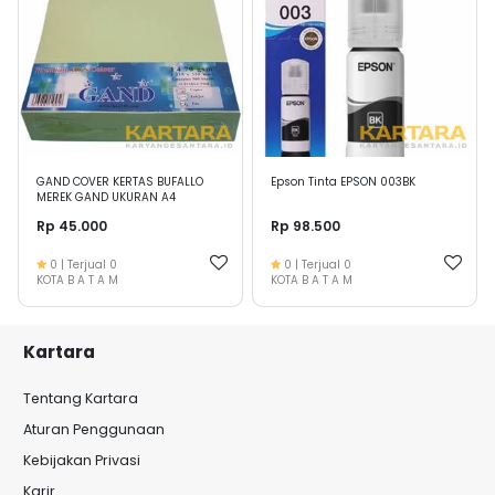
GAND COVER KERTAS BUFALLO
Epson Tinta EPSON 003BK
MEREK GAND UKURAN A4
Rp 45.000
Rp 98.500
0
| Terjual
0
0
| Terjual
0
KOTA B A T A M
KOTA B A T A M
Kartara
Tentang Kartara
Aturan Penggunaan
Kebijakan Privasi
Karir