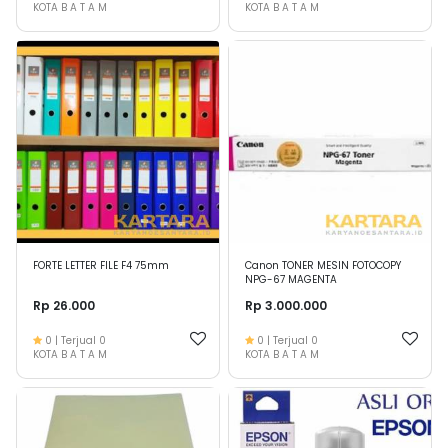
KOTA B A T A M
KOTA B A T A M
FORTE LETTER FILE F4 75mm
Canon TONER MESIN FOTOCOPY
NPG-67 MAGENTA
Rp 26.000
Rp 3.000.000
0
| Terjual
0
0
| Terjual
0
KOTA B A T A M
KOTA B A T A M