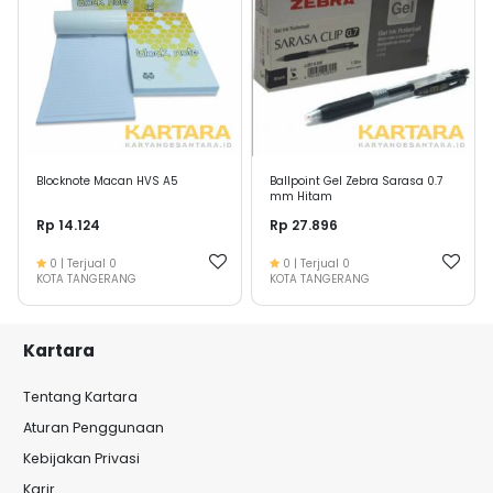
Blocknote Macan HVS A5
Ballpoint Gel Zebra Sarasa 0.7
mm Hitam
Rp 14.124
Rp 27.896
0
| Terjual
0
0
| Terjual
0
KOTA TANGERANG
KOTA TANGERANG
Kartara
Tentang Kartara
Aturan Penggunaan
Kebijakan Privasi
Karir