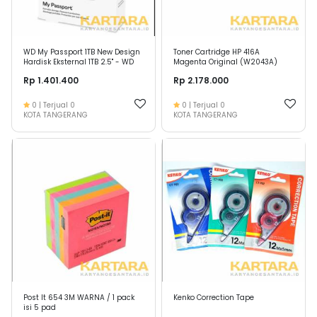
WD My Passport 1TB New Design
Toner Cartridge HP 416A
Hardisk Eksternal 1TB 2.5" - WD
Magenta Original (W2043A)
Passport 1TB Original
Rp 1.401.400
Rp 2.178.000
0
| Terjual
0
0
| Terjual
0
KOTA TANGERANG
KOTA TANGERANG
Post It 654 3M WARNA / 1 pack
Kenko Correction Tape
isi 5 pad