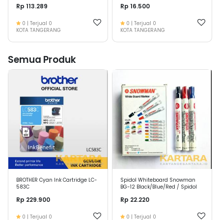
Rp 113.289
Rp 16.500
0
| Terjual
0
0
| Terjual
0
KOTA TANGERANG
KOTA TANGERANG
Semua Produk
BROTHER Cyan Ink Cartridge LC-
Spidol Whiteboard Snowman
583C
BG-12 Black/Blue/Red / Spidol
Papan Tulis
Rp 229.900
Rp 22.220
0
| Terjual
0
0
| Terjual
0