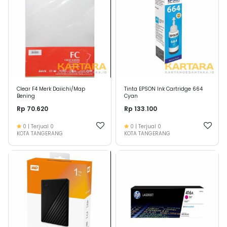
Clear F4 Merk Daiichi/Map
Tinta EPSON Ink Cartridge 664
Bening
Cyan
Rp 70.620
Rp 133.100
0
| Terjual
0
0
| Terjual
0
KOTA TANGERANG
KOTA TANGERANG