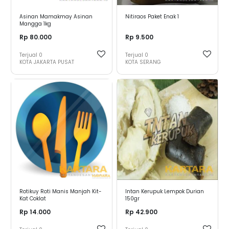
Asinan Mamakmay Asinan
Nitiraos Paket Enak 1
Mangga 1kg
Rp 80.000
Rp 9.500
Terjual
0
Terjual
0
KOTA JAKARTA PUSAT
KOTA SERANG
Rotikuy Roti Manis Manjah Kit-
Intan Kerupuk Lempok Durian
Kat Coklat
150gr
Rp 14.000
Rp 42.900