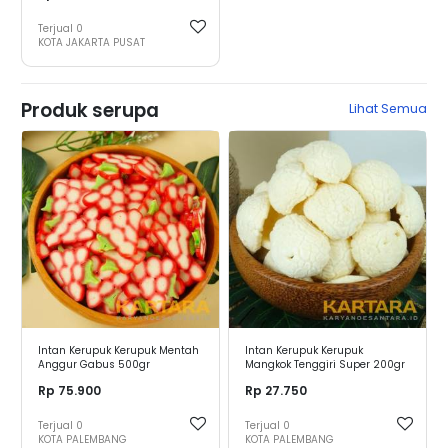
Terjual
0
KOTA JAKARTA PUSAT
Produk serupa
Lihat Semua
Intan Kerupuk Kerupuk Mentah
Intan Kerupuk Kerupuk
Anggur Gabus 500gr
Mangkok Tenggiri Super 200gr
Rp 75.900
Rp 27.750
Terjual
0
Terjual
0
KOTA PALEMBANG
KOTA PALEMBANG