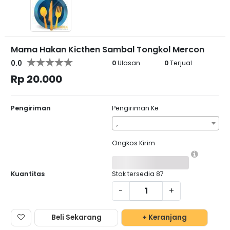
Mama Hakan Kicthen Sambal Tongkol Mercon
0.0
0
Ulasan
0
Terjual
Rp 20.000
Pengiriman
Pengiriman Ke
,
Ongkos Kirim
Kuantitas
Stok tersedia
87
-
+
Beli Sekarang
+ Keranjang