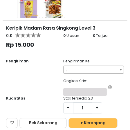
Keripik Madam Rasa Singkong Level 3
0.0
0
Ulasan
0
Terjual
Rp 15.000
Pengiriman
Pengiriman Ke
,
Ongkos Kirim
Kuantitas
Stok tersedia
23
-
+
Beli Sekarang
+ Keranjang