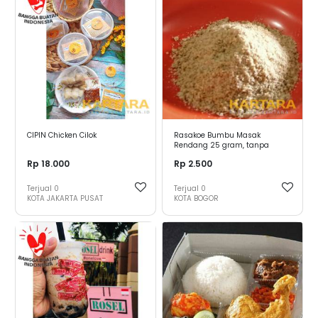
CIPIN Chicken Cilok
Rasakoe Bumbu Masak
Rendang 25 gram, tanpa
tambahan MSG dan Pengawet
Rp 18.000
Rp 2.500
Terjual
0
Terjual
0
KOTA JAKARTA PUSAT
KOTA BOGOR