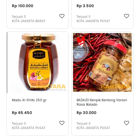
- Carrier Oil
Rp 100.000
Rp 3.500
Terjual
0
Terjual
0
KOTA JAKARTA BARAT
KOTA JAKARTA PUSAT
Madu Al Shifa 250 gr
BADAZO Keripik Kentang Varian
Rasa Balado
Rp 65.450
Rp 30.000
Terjual
0
Terjual
0
KOTA JAKARTA PUSAT
KOTA JAKARTA PUSAT