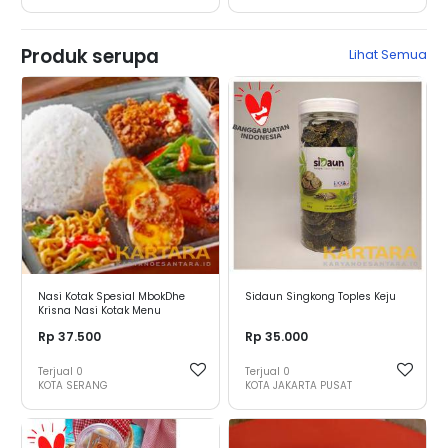
Produk serupa
Lihat Semua
Nasi Kotak Spesial MbokDhe
Sidaun Singkong Toples Keju
Krisna Nasi Kotak Menu
Spesial-MbokDhe-Krisna
Rp 37.500
Rp 35.000
Terjual
0
Terjual
0
KOTA SERANG
KOTA JAKARTA PUSAT