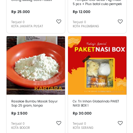
5 pcs + Plus botol cuko pempek
250 ml --------------------
Rp 25.000
Rp 12.000
---------------------------
- PACKING PENGIRIMAN -
Packing plastik vakum untuk
Terjual
0
Terjual
0
Pempek - Botol plastik tersegel
KOTA JAKARTA PUSAT
KOTA PALEMBANG
untuk cuko pempek ----------
---------------------------
------------ Produk Pempek
Palembang cek wan m
Rasakoe Bumbu Masak Sayur
Cv. Tri Inhan Globalindo PAKET
Sop 25 gram, tanpa
NASI BOX 1
tambahan MSG dan Pengawet
Rp 2.500
Rp 30.000
Terjual
0
Terjual
0
KOTA BOGOR
KOTA SERANG