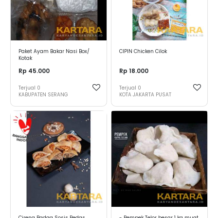
Paket Ayam Bakar Nasi Box/
CIPIN Chicken Cilok
Kotak
Rp 45.000
Rp 18.000
Terjual
0
Terjual
0
KABUPATEN SERANG
KOTA JAKARTA PUSAT
Cireng Badag Sosis Pedas
- Pempek Telor besar 1 kg muat