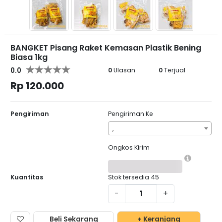
BANGKET Pisang Raket Kemasan Plastik Bening
Biasa 1kg
0.0
0
Ulasan
0
Terjual
Rp 120.000
Pengiriman
Pengiriman Ke
,
Ongkos Kirim
Kuantitas
Stok tersedia
45
-
+
Beli Sekarang
+ Keranjang