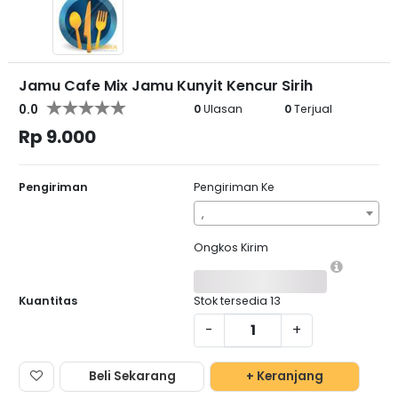
Jamu Cafe Mix Jamu Kunyit Kencur Sirih
0.0
0
Ulasan
0
Terjual
Rp 9.000
Pengiriman
Pengiriman Ke
,
Ongkos Kirim
Kuantitas
Stok tersedia
13
-
+
Beli Sekarang
+ Keranjang