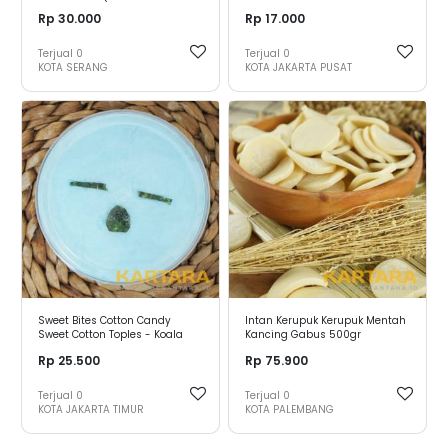
Asam Manis)
Rp 30.000
Rp 17.000
Terjual
0
Terjual
0
KOTA SERANG
KOTA JAKARTA PUSAT
Sweet Bites Cotton Candy
Intan Kerupuk Kerupuk Mentah
Sweet Cotton Toples - Koala
Kancing Gabus 500gr
Rp 25.500
Rp 75.900
Terjual
0
Terjual
0
KOTA JAKARTA TIMUR
KOTA PALEMBANG