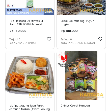
TSb Flaxseed Oil Minyak Biji
Bebek Box Mas Yogi Puyuh
Rami TSBali 100% Murni &
Ungkep
Alami 250ml
Rp 150.000
Rp 100.000
Terjual
0
Terjual
0
KOTA JAKARTA BARAT
KOTA TANGERANG SELATAN
Maripat Agung Jaya Paket
Chinos Coklat Mangga
Jamuan Makan (Ayam Tepung