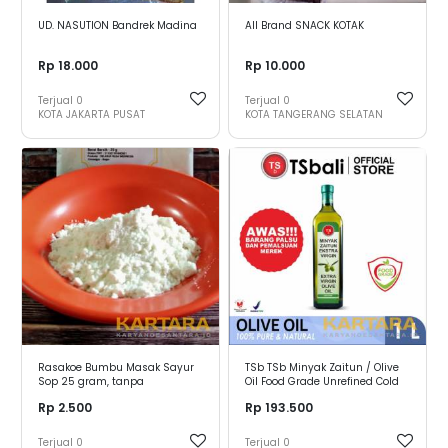
UD. NASUTION Bandrek Madina
All Brand SNACK KOTAK
Rp 18.000
Rp 10.000
Terjual
0
Terjual
0
KOTA JAKARTA PUSAT
KOTA TANGERANG SELATAN
Rasakoe Bumbu Masak Sayur
TSb TSb Minyak Zaitun / Olive
Sop 25 gram, tanpa
Oil Food Grade Unrefined Cold
tambahan MSG dan Pengawet
Pressed 1000ml
Rp 2.500
Rp 193.500
Terjual
0
Terjual
0