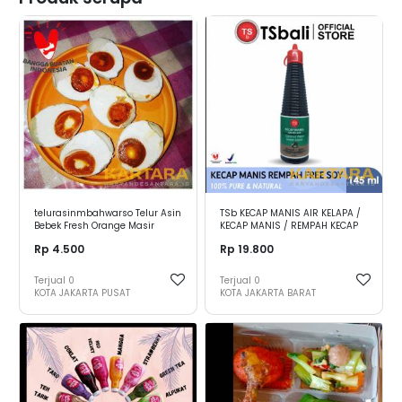
telurasinmbahwarso Telur Asin
TSb KECAP MANIS AIR KELAPA /
Bebek Fresh Orange Masir
KECAP MANIS / REMPAH KECAP
MANIS PEDAS - rempah free
Rp 4.500
Rp 19.800
soy
Terjual
0
Terjual
0
KOTA JAKARTA PUSAT
KOTA JAKARTA BARAT