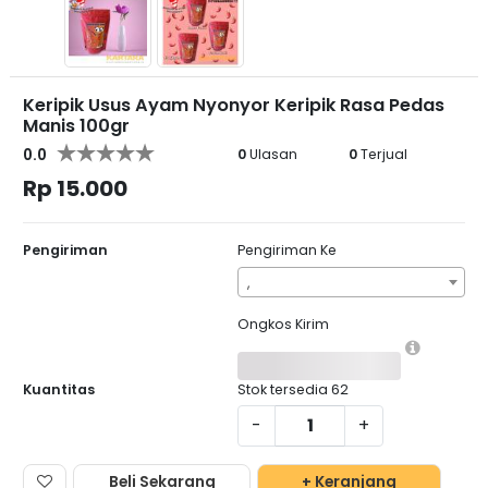
Keripik Usus Ayam Nyonyor Keripik Rasa Pedas
Manis 100gr
0.0
0
Ulasan
0
Terjual
Rp 15.000
Pengiriman
Pengiriman Ke
,
Ongkos Kirim
Kuantitas
Stok tersedia
62
-
+
Beli Sekarang
+ Keranjang