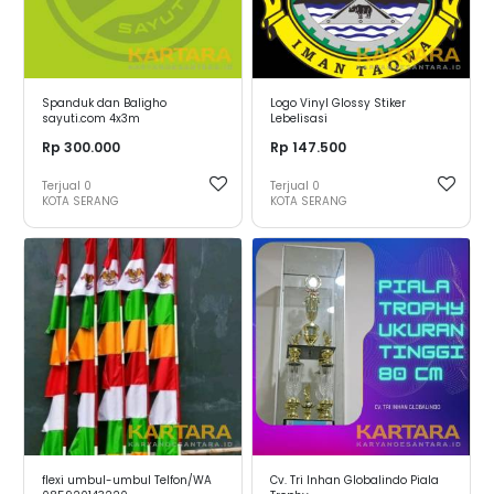
Spanduk dan Baligho
Logo Vinyl Glossy Stiker
sayuti.com 4x3m
Lebelisasi
Rp 300.000
Rp 147.500
Terjual
0
Terjual
0
KOTA SERANG
KOTA SERANG
flexi umbul-umbul Telfon/WA
Cv. Tri Inhan Globalindo Piala