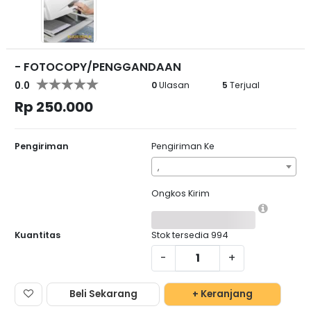
- FOTOCOPY/PENGGANDAAN
0.0
0
Ulasan
5
Terjual
Rp 250.000
Pengiriman
Pengiriman Ke
,
Ongkos Kirim
Kuantitas
Stok tersedia
994
-
+
Beli Sekarang
+ Keranjang