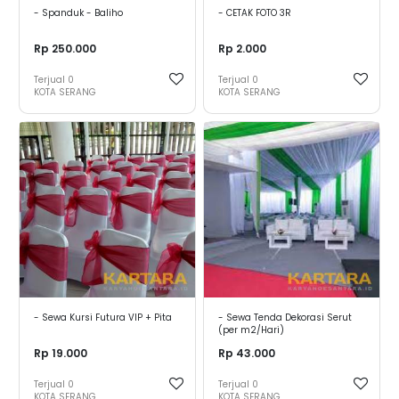
- Spanduk - Baliho
- CETAK FOTO 3R
Rp 250.000
Rp 2.000
Terjual
0
Terjual
0
KOTA SERANG
KOTA SERANG
- Sewa Kursi Futura VIP + Pita
- Sewa Tenda Dekorasi Serut
(per m2/Hari)
Rp 19.000
Rp 43.000
Terjual
0
Terjual
0
KOTA SERANG
KOTA SERANG