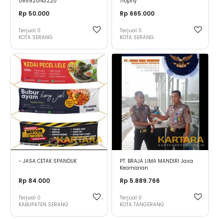
085920143220
Trophy
Rp 50.000
Rp 665.000
Terjual
0
Terjual
0
KOTA SERANG
KOTA SERANG
- JASA CETAK SPANDUK
PT. BRAJA LIMA MANDIRI Jasa
Keamanan
Rp 84.000
Rp 5.889.766
Terjual
0
Terjual
0
KABUPATEN SERANG
KOTA TANGERANG