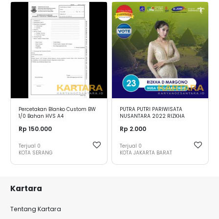
Percetakan Blanko Custom BW
PUTRA PUTRI PARIWISATA
1/0 Bahan HVS A4
NUSANTARA 2022 RIZKHA
DWIMARSYAM MARGONO -
Rp 150.000
Rp 2.000
NUSA TENGGARA TIMUR
Terjual
0
Terjual
0
KOTA SERANG
KOTA JAKARTA BARAT
Kartara
Tentang Kartara