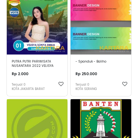
PUTRA PUTRI PARIWISATA
- Spanduk - Baliho
NUSANTARA 2022 VELISYA
SONYA EMILIA - PUTRI
Rp 2.000
Rp 250.000
SUMATERA UTARA
Terjual
0
Terjual
0
KOTA JAKARTA BARAT
KOTA SERANG