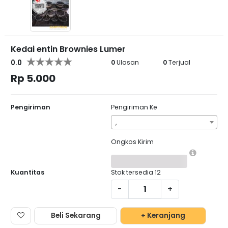
Kedai entin Brownies Lumer
0.0
0
Ulasan
0
Terjual
Rp 5.000
Pengiriman
Pengiriman Ke
,
Ongkos Kirim
Kuantitas
Stok tersedia
12
-
+
Beli Sekarang
+ Keranjang