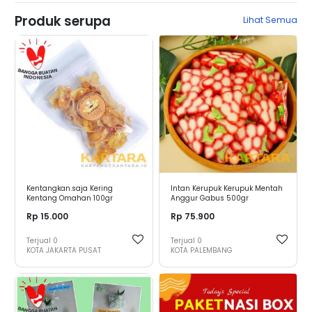
Produk serupa
Lihat Semua
Kentangkan.saja Kering
Intan Kerupuk Kerupuk Mentah
Kentang Omahan 100gr
Anggur Gabus 500gr
Rp 15.000
Rp 75.900
Terjual
0
Terjual
0
KOTA JAKARTA PUSAT
KOTA PALEMBANG