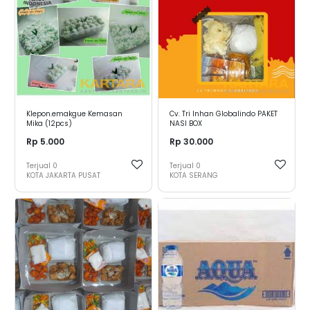
Klepon.emakgue Kemasan
Cv. Tri Inhan Globalindo PAKET
Mika (12pcs)
NASI BOX
Rp 5.000
Rp 30.000
Terjual
0
Terjual
0
KOTA JAKARTA PUSAT
KOTA SERANG