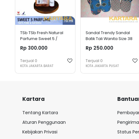
TSb TSb Fresh Natural
Sandal Trendy Sandal
Parfume Sweet 5 /
Batik Tali Wanita Size 38
Essential Oil Roll On 10ml
(Kodi)
Rp 300.000
Rp 250.000
Terjual
0
Terjual
0
KOTA JAKARTA BARAT
KOTA JAKARTA PUSAT
Kartara
Bantua
Tentang Kartara
Pembaya
Aturan Penggunaan
Pengirim
Kebijakan Privasi
Status P