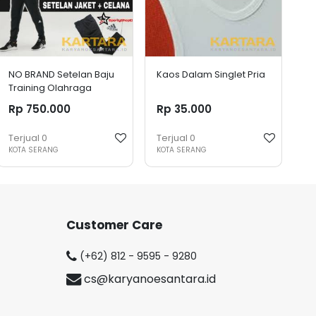
NO BRAND Setelan Baju
Kaos Dalam Singlet Pria
Training Olahraga
Rp 750.000
Rp 35.000
Terjual
0
Terjual
0
KOTA SERANG
KOTA SERANG
Customer Care
(+62) 812 - 9595 - 9280
cs@karyanoesantara.id