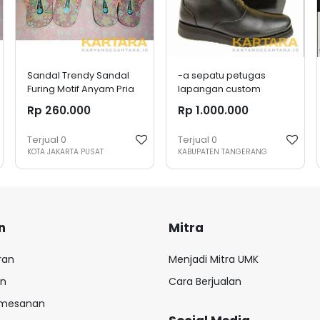
Sandal Trendy Sandal
-a sepatu petugas
Furing Motif Anyam Pria
lapangan custom
Size 41 (Kodi)
Rp 260.000
Rp 1.000.000
Terjual
0
Terjual
0
KOTA JAKARTA PUSAT
KABUPATEN TANGERANG
n
Mitra
ran
Menjadi Mitra UMK
an
Cara Berjualan
emesanan