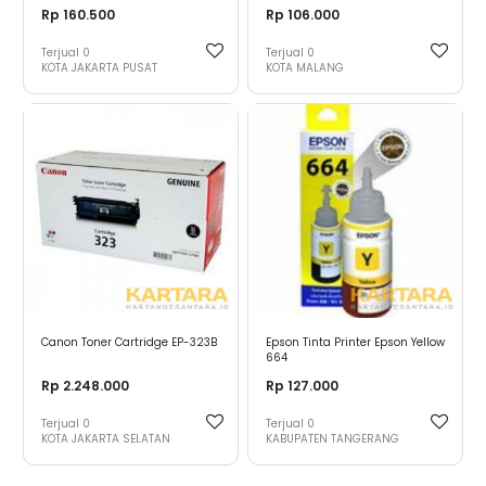
Gantung MAGNET Uk. 40 x 60
Rp 160.500
Rp 106.000
cm
Terjual
0
Terjual
0
KOTA JAKARTA PUSAT
KOTA MALANG
Canon Toner Cartridge EP-323B
Epson Tinta Printer Epson Yellow
664
Rp 2.248.000
Rp 127.000
Terjual
0
Terjual
0
KOTA JAKARTA SELATAN
KABUPATEN TANGERANG