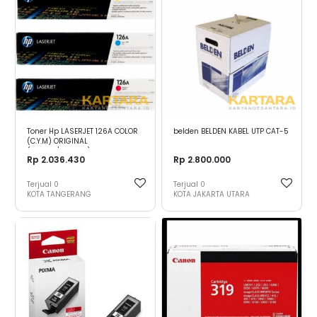
Toner Hp LASERJET 126A COLOR
belden BELDEN KABEL UTP CAT-5
(C.Y.M) ORIGINAL
(HARGA/WARNA)
Rp 2.036.430
Rp 2.800.000
Terjual
0
Terjual
0
KOTA TANGERANG
KOTA JAKARTA UTARA