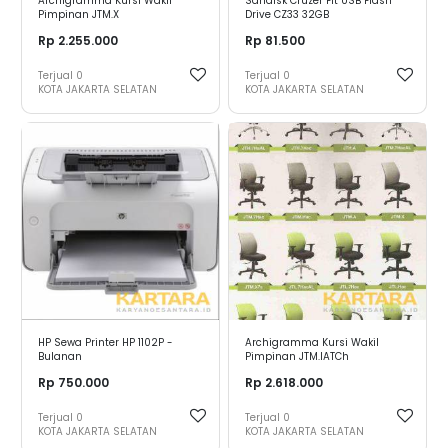
Archigramma Kursi Wakil
Sandisk Cruzer Fit USB Flash
Pimpinan JTM.X
Drive CZ33 32GB
Rp 2.255.000
Rp 81.500
Terjual
0
Terjual
0
KOTA JAKARTA SELATAN
KOTA JAKARTA SELATAN
HP Sewa Printer HP 1102P -
Archigramma Kursi Wakil
Bulanan
Pimpinan JTM.IATCh
Rp 750.000
Rp 2.618.000
Terjual
0
Terjual
0
KOTA JAKARTA SELATAN
KOTA JAKARTA SELATAN