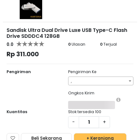
Sandisk Ultra Dual Drive Luxe USB Type-C Flash
Drive SDDDC4 128GB
0.0
0
Ulasan
0
Terjual
Rp 311.000
Pengiriman
Pengiriman Ke
,
Ongkos Kirim
Kuantitas
Stok tersedia
100
-
+
Beli Sekarang
+ Keranjang