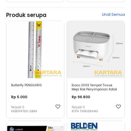
Produk serupa
Lihat Semua
Butterfly PENGGARIS
Ecoco 2009 Tempat Tissue
Meja Rak Penyimpanan Kotak
Tissue
Rp 5.000
Rp 96.800
Terjual
0
Terjual
0
KABUPATEN LEBAK
KOTA TANGERANG