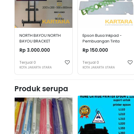
NORTH BAYOU NORTH
Epson Busa Inkpad -
BAYOU BRACKET
Pembuangan Tinta
STANDING TV DAN
Epson L1800
Rp 3.000.000
Rp 150.000
MONITOR 55 -80 INCH
NORTH BAYOU AVA 1800-
Terjual
0
Terjual
0
70-IP
KOTA JAKARTA UTARA
KOTA JAKARTA UTARA
Produk serupa