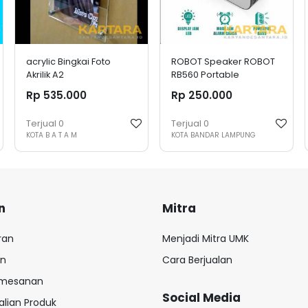
acrylic Bingkai Foto
ROBOT Speaker ROBOT
Akrilik A2
RB560 Portable
Bluetooth (black)
Rp 535.000
Rp 250.000
Terjual
0
Terjual
0
KOTA B A T A M
KOTA BANDAR LAMPUNG
n
Mitra
ran
Menjadi Mitra UMK
an
Cara Berjualan
emesanan
Social Media
lian Produk