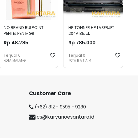
NO BRAND BULPOINT
HP TONNER HP LASERJET
PENTEL PEN MG8
204A Black
Rp 48.285
Rp 785.000
Terjual
0
Terjual
0
KOTA MALANG
KOTA B A T A M
Customer Care
(+62) 812 - 9595 - 9280
cs@karyanoesantara.id