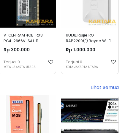
V-GEN RAM 4GB 1RX8
RUIJIE Ruijie RG-
PC4-2666V-SA1-11
RAP2200(F) Reyee Wi-Fi
SODIMM
5 1267Mbps Ceiling
Rp 300.000
Rp 1.000.000
Access Point
Terjual
0
Terjual
0
KOTA JAKARTA UTARA
KOTA JAKARTA UTARA
Lihat Semua