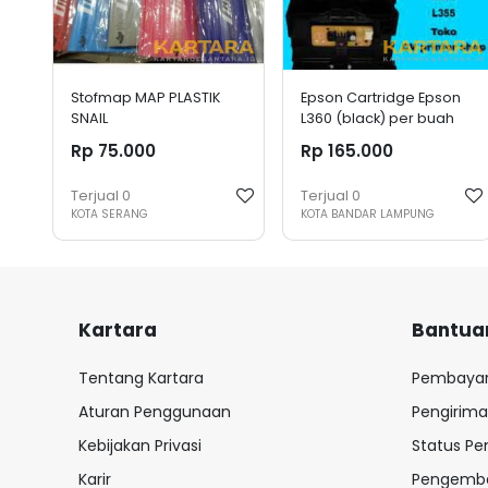
Stofmap MAP PLASTIK
Epson Cartridge Epson
SNAIL
L360 (black) per buah
Rp 75.000
Rp 165.000
Terjual
0
Terjual
0
KOTA SERANG
KOTA BANDAR LAMPUNG
Kartara
Bantua
Tentang Kartara
Pembaya
Aturan Penggunaan
Pengirim
Kebijakan Privasi
Status P
Karir
Pengemba