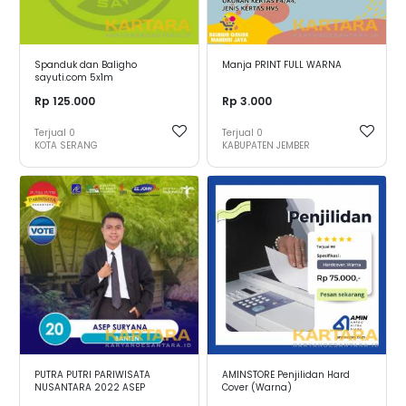
Spanduk dan Baligho
Manja PRINT FULL WARNA
sayuti.com 5x1m
Rp 125.000
Rp 3.000
Terjual
0
Terjual
0
KOTA SERANG
KABUPATEN JEMBER
PUTRA PUTRI PARIWISATA
AMINSTORE Penjilidan Hard
NUSANTARA 2022 ASEP
Cover (Warna)
SURYANA - BANTEN