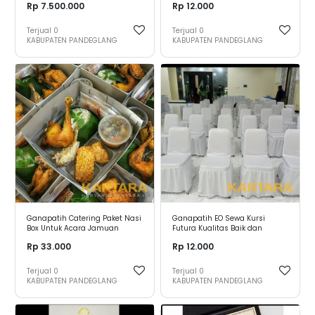
Rp 7.500.000
Rp 12.000
Terjual
0
Terjual
0
KABUPATEN PANDEGLANG
KABUPATEN PANDEGLANG
Ganapatih Catering Paket Nasi
Ganapatih EO Sewa Kursi
Box Untuk Acara Jamuan
Futura Kualitas Baik dan
Rapat Kantor, Jamuan Makan
Sudah Termasuk Cover
Rp 33.000
Rp 12.000
Siang Kantor dan Acara
Lainnya
Terjual
0
Terjual
0
KABUPATEN PANDEGLANG
KABUPATEN PANDEGLANG