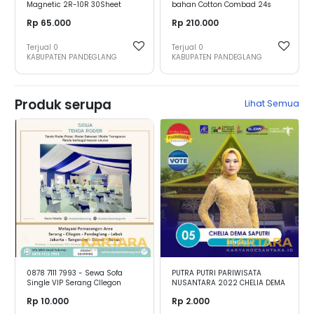
Magnetic 2R-10R 30Sheet
bahan Cotton Combad 24s
Simple
Unisex dan Sablon Sesuai
Rp 65.000
Rp 210.000
Permintaan
Terjual
0
Terjual
0
KABUPATEN PANDEGLANG
KABUPATEN PANDEGLANG
Produk serupa
Lihat Semua
0878 7111 7993 - Sewa Sofa
PUTRA PUTRI PARIWISATA
Single VIP Serang CIlegon
NUSANTARA 2022 CHELIA DEMA
Pandeglang Lebak
SAPUTRI - BENGKULU
Rp 10.000
Rp 2.000