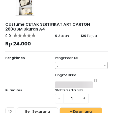
Costume CETAK SERTIFIKAT ART CARTON
260GSM Ukuran A4
0.0
0
Ulasan
120
Terjual
Rp 24.000
Pengiriman
Pengiriman Ke
,
Ongkos Kirim
Kuantitas
Stok tersedia
680
-
+
Beli Sekarang
+ Keranjang