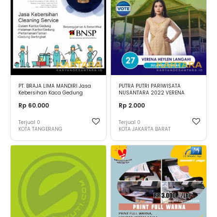
PT. BRAJA LIMA MANDIRI Jasa
PUTRA PUTRI PARIWISATA
Kebersihan Kaca Gedung
NUSANTARA 2022 VERENA
Bertingkat
HEYLEN LANGAHI - SULAWESI
Rp 60.000
Rp 2.000
TENGAH
Terjual
0
Terjual
0
KOTA TANGERANG
KOTA JAKARTA BARAT