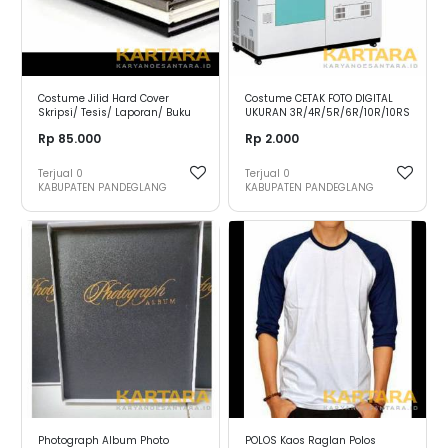
Costume Jilid Hard Cover
Costume CETAK FOTO DIGITAL
Skripsi/ Tesis/ Laporan/ Buku
UKURAN 3R/4R/5R/6R/10R/10RS
dan Lainnya
- 3R
Rp 85.000
Rp 2.000
Terjual
0
Terjual
0
KABUPATEN PANDEGLANG
KABUPATEN PANDEGLANG
Photograph Album Photo
POLOS Kaos Raglan Polos