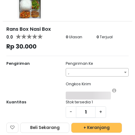
Rans Box Nasi Box
0.0
0
Ulasan
0
Terjual
Rp 30.000
Pengiriman
Pengiriman Ke
,
Ongkos Kirim
Kuantitas
Stok tersedia
1
-
+
Beli Sekarang
+ Keranjang