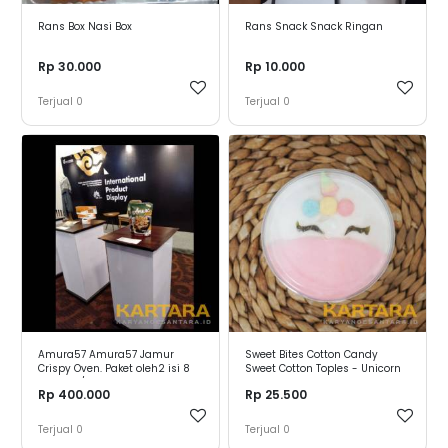
Rans Box Nasi Box
Rans Snack Snack Ringan
Rp 30.000
Rp 10.000
Terjual
0
Terjual
0
Amura57 Amura57 Jamur
Sweet Bites Cotton Candy
Crispy Oven. Paket oleh2 isi 8
Sweet Cotton Toples - Unicorn
tabung / karton
Rp 400.000
Rp 25.500
Terjual
0
Terjual
0