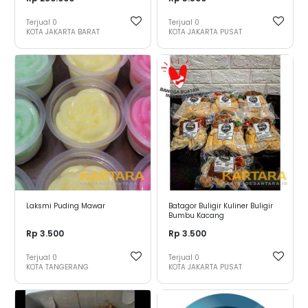
Terjual
0
Terjual
0
KOTA JAKARTA BARAT
KOTA JAKARTA PUSAT
Laksmi Puding Mawar
Batagor Buligir Kuliner Buligir
Bumbu Kacang
Rp 3.500
Rp 3.500
Terjual
0
Terjual
0
KOTA TANGERANG
KOTA JAKARTA PUSAT