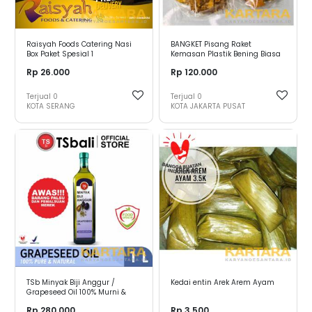
Raisyah Foods Catering Nasi
BANGKET Pisang Raket
Box Paket Spesial 1
Kemasan Plastik Bening Biasa
1kg
Rp 26.000
Rp 120.000
Terjual
0
Terjual
0
KOTA SERANG
KOTA JAKARTA PUSAT
TSb Minyak Biji Anggur /
Kedai entin Arek Arem Ayam
Grapeseed Oil 100% Murni &
Alami 1000ml - TSb
Rp 280.000
Rp 3.500