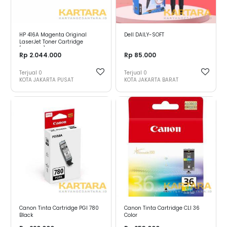
HP 416A Magenta Original
Dell DAILY-SOFT
LaserJet Toner Cartridge
[W2043A] EPS
Rp 2.044.000
Rp 85.000
Terjual
0
Terjual
0
KOTA JAKARTA PUSAT
KOTA JAKARTA BARAT
Canon Tinta Cartridge PGI 780
Canon Tinta Cartridge CLI 36
Black
Color