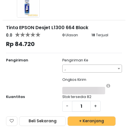
Tinta EPSON Desjet L1300 664 Black
0.0
0
Ulasan
18
Terjual
Rp 84.720
Pengiriman
Pengiriman Ke
,
Ongkos Kirim
Kuantitas
Stok tersedia
82
-
+
Beli Sekarang
+ Keranjang