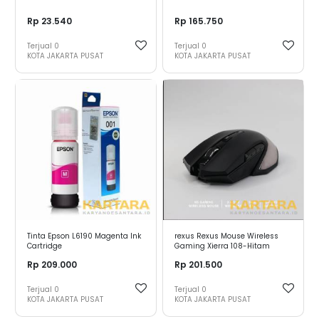
Rp 23.540
Rp 165.750
Terjual
0
Terjual
0
KOTA JAKARTA PUSAT
KOTA JAKARTA PUSAT
Tinta Epson L6190 Magenta Ink
rexus Rexus Mouse Wireless
Cartridge
Gaming Xierra 108-Hitam
Rp 209.000
Rp 201.500
Terjual
0
Terjual
0
KOTA JAKARTA PUSAT
KOTA JAKARTA PUSAT