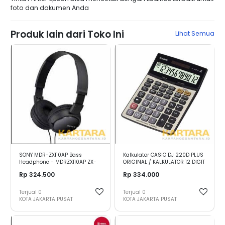
foto dan dokumen Anda
Produk lain dari Toko Ini
Lihat Semua
SONY MDR-ZX110AP Bass
Kalkulator CASIO DJ 220D PLUS
Headphone - MDRZX110AP ZX-
ORIGINAL / KALKULATOR 12 DIGIT
110AP ZX110 ZX 110 AP
/ KALKULATOR CASIO ORIGINAL
Rp 324.500
Rp 334.000
Terjual
0
Terjual
0
KOTA JAKARTA PUSAT
KOTA JAKARTA PUSAT