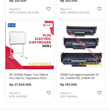
Rp 220.000
Rp 253.000
Terjual
0
Terjual
0
KOTA JAKARTA SELATAN
KOTA JAKARTA SELATAN
MY SCREEN Papan Tulis Elektrik
GREEN Catridgecompatible HP
Plus Electric Copyboard N20J
12A, CANON FX9, CANON 103
Uk.900 x 600 mm
Rp 27.500.000
Rp 150.000
Terjual
0
Terjual
0
KOTA MALANG
KOTA SERANG