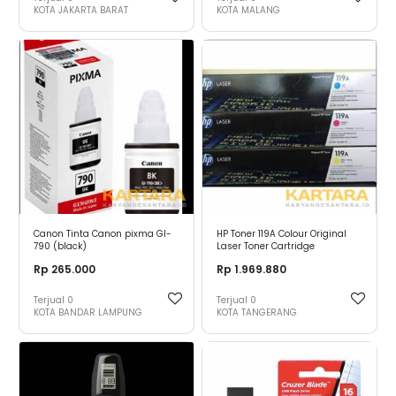
KOTA JAKARTA BARAT
KOTA MALANG
Canon Tinta Canon pixma GI-
HP Toner 119A Colour Original
790 (black)
Laser Toner Cartridge
Rp 265.000
Rp 1.969.880
Terjual
0
Terjual
0
KOTA BANDAR LAMPUNG
KOTA TANGERANG