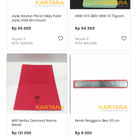
Joyko Rautan Pensil Meja Putar
HNW HVS BIRU HNW F4 70gram
Joyko A5M Mini/buah
Rp 55.000
Rp 94.350
Terjual
0
Terjual
0
KOTA SERANG
KOTA MALANG
MAP Kertas Diamond Warna
Kenko Penggaris Besi 30 cm
Merah
Rp 121.000
Rp 8.000