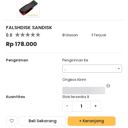
FALSHDISK SANDISK
0.0
0
Ulasan
1
Terjual
Rp 178.000
Pengiriman
Pengiriman Ke
,
Ongkos Kirim
Kuantitas
Stok tersedia
9
-
+
Beli Sekarang
+ Keranjang