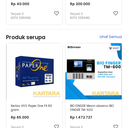
Rp 40.000
Rp 200.000
Terjual
0
Terjual
0
KOTA SERANG
KOTA SERANG
Produk serupa
Lihat Semua
Kertas HVS Paper One F4 80
BIO FINGER Mesin absensi BIO
gram
FINGER TM-600
Rp 65.000
Rp 1.472.727
Terjual
0
Terjual
0