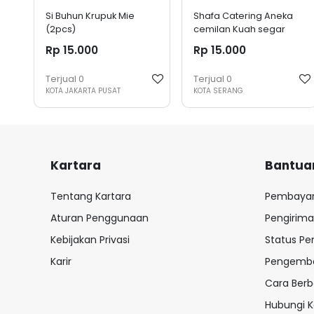
Si Buhun Krupuk Mie
Shafa Catering Aneka
(2pcs)
cemilan Kuah segar
Rp 15.000
Rp 15.000
Terjual
0
Terjual
0
KOTA JAKARTA PUSAT
KOTA SERANG
Kartara
Bantua
Tentang Kartara
Pembaya
Aturan Penggunaan
Pengirim
Kebijakan Privasi
Status P
Karir
Pengemba
Cara Berb
Hubungi 