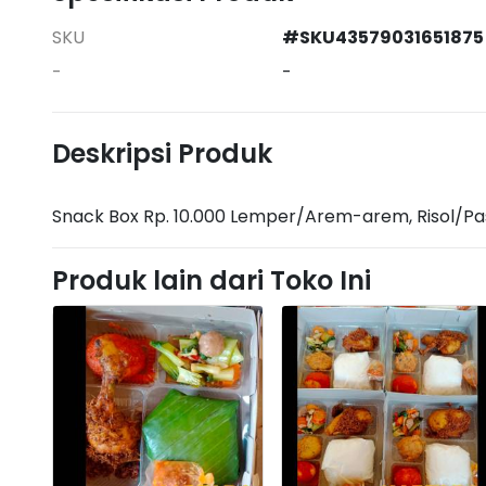
SKU
#SKU43579031651875
-
-
Deskripsi Produk
Snack Box Rp. 10.000 Lemper/Arem-arem, Risol/Pas
Produk lain dari Toko Ini