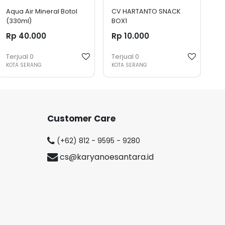
Aqua Air Mineral Botol
CV HARTANTO SNACK
(330ml)
BOX1
Rp 40.000
Rp 10.000
Terjual
0
Terjual
0
KOTA SERANG
KOTA SERANG
Customer Care
(+62) 812 - 9595 - 9280
cs@karyanoesantara.id