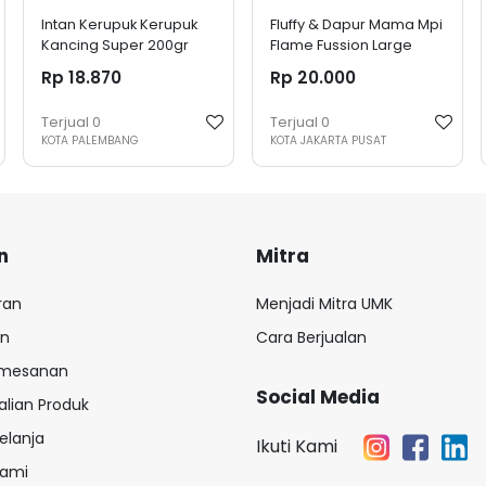
Intan Kerupuk Kerupuk
Fluffy & Dapur Mama Mpi
Kancing Super 200gr
Flame Fussion Large
Rp 18.870
Rp 20.000
Terjual
0
Terjual
0
KOTA PALEMBANG
KOTA JAKARTA PUSAT
n
Mitra
ran
Menjadi Mitra UMK
an
Cara Berjualan
emesanan
Social Media
lian Produk
elanja
Ikuti Kami
Kami