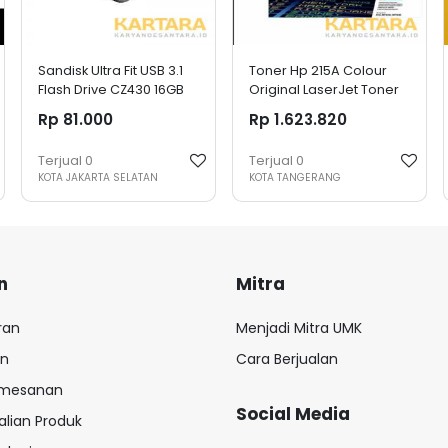
Sandisk Ultra Fit USB 3.1
Toner Hp 215A Colour
Flash Drive CZ430 16GB
Original LaserJet Toner
Cartridge
Rp 81.000
Rp 1.623.820
Terjual
0
Terjual
0
KOTA JAKARTA SELATAN
KOTA TANGERANG
n
Mitra
ran
Menjadi Mitra UMK
an
Cara Berjualan
emesanan
Social Media
lian Produk