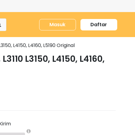
Masuk
Daftar
L3150, L4150, L4160, L5190 Original
L3110 L3150, L4150, L4160,
Kirim