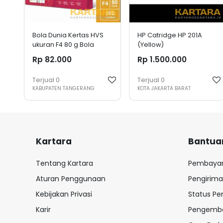
Bola Dunia Kertas HVS
HP Catridge HP 201A
ukuran F4 80 g Bola
(Yellow)
Dunia
Rp 82.000
Rp 1.500.000
Terjual
0
Terjual
0
KABUPATEN TANGERANG
KOTA JAKARTA BARAT
Kartara
Bantua
Tentang Kartara
Pembaya
Aturan Penggunaan
Pengirim
Kebijakan Privasi
Status P
Karir
Pengemba