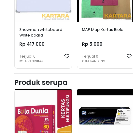
Snowman whiteboard
MAP Map Kertas Biola
White board
Rp 417.000
Rp 5.000
Terjual
0
Terjual
0
KOTA BANDUNG
KOTA BANDUNG
Produk serupa