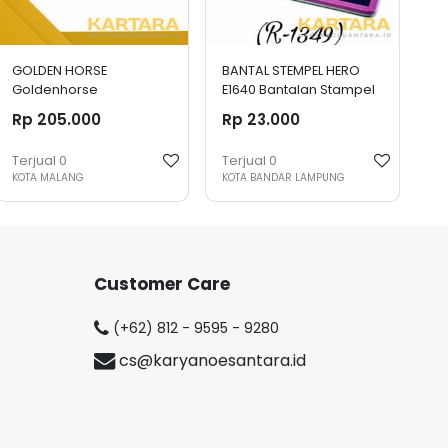
GOLDEN HORSE
BANTAL STEMPEL HERO
Goldenhorse
E1640 Bantalan Stampel
Whiteboard Papan Tulis
Sedang
Rp 205.000
Rp 23.000
Gantung MAGNET Uk. 60 x
90 cm
Terjual
0
Terjual
0
KOTA MALANG
KOTA BANDAR LAMPUNG
Customer Care
(+62) 812 - 9595 - 9280
cs@karyanoesantara.id