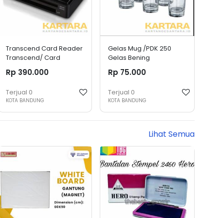
Transcend Card Reader
Gelas Mug /PDK 250
Transcend/ Card
Gelas Bening
Reader RDF8K USB 3.0 -
Rp 390.000
Rp 75.000
Hitam
Terjual
0
Terjual
0
KOTA BANDUNG
KOTA BANDUNG
Lihat Semua