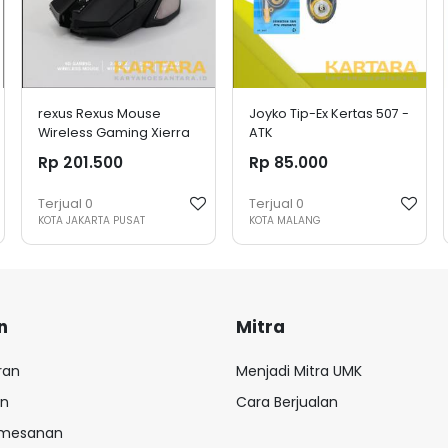
rexus Rexus Mouse
Joyko Tip-Ex Kertas 507 -
Wireless Gaming Xierra
ATK
108-Hitam
Rp 201.500
Rp 85.000
Terjual
0
Terjual
0
KOTA JAKARTA PUSAT
KOTA MALANG
n
Mitra
ran
Menjadi Mitra UMK
an
Cara Berjualan
emesanan