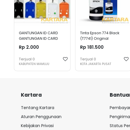
GANTUNGAN ID CARD
Tinta Epson 774 Black
GANTUNGAN ID CARD
(T7741) Original
Rp 2.000
Rp 181.500
Terjual
0
Terjual
0
KABUPATEN MAMUJU
KOTA JAKARTA PUSAT
Kartara
Bantua
Tentang Kartara
Pembaya
Aturan Penggunaan
Pengirim
Kebijakan Privasi
Status P