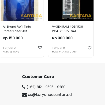
All Brand Refil Tinta
V-GEN RAM 4GB 1RX8
Printer Laser Jet
PC4-2666V-SA1-11
SODIMM
Rp 150.000
Rp 300.000
Terjual
0
Terjual
0
KOTA SERANG
KOTA JAKARTA UTARA
Customer Care
(+62) 812 - 9595 - 9280
cs@karyanoesantara.id