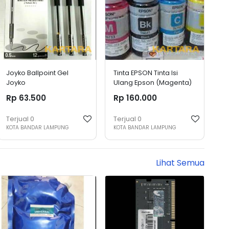
Joyko Ballpoint Gel
Tinta EPSON Tinta Isi
Joyko
Ulang Epson (Magenta)
70 ml per botol
Rp 63.500
Rp 160.000
Terjual
0
Terjual
0
KOTA BANDAR LAMPUNG
KOTA BANDAR LAMPUNG
Lihat Semua